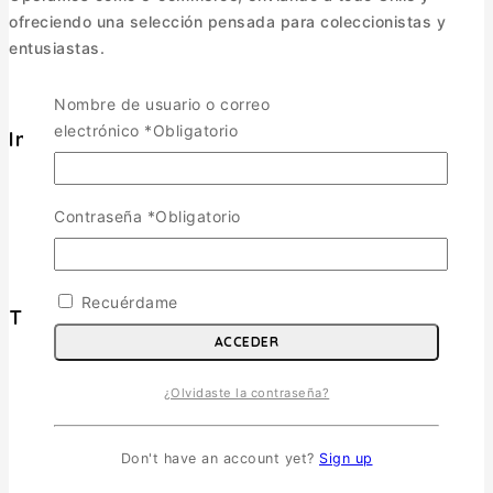
ofreciendo una selección pensada para coleccionistas y
entusiastas.
Nombre de usuario o correo
electrónico
*
Obligatorio
Informacion
Política de Envíos
Cambios y Devoluciones
Contraseña
*
Obligatorio
Política de Privacidad
Términos y Condiciones
Recuérdame
Tienda
ACCEDER
Aviones
TOGGLE CHILD MENU
¿Olvidaste la contraseña?
Escala 1/72
Escala 1/48
Don't have an account yet?
Sign up
Escala 1/144