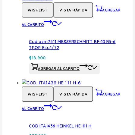
WISHLIST
VISTA RÁPIDA
AGREGAR
AL CARRITO
Cod.azm7511 MESSERSCHMITT BF-109G-6
TROP Esc.1/72
$
18.900
AGREGAR AL CARRITO
WISHLIST
VISTA RÁPIDA
AGREGAR
AL CARRITO
COD.ITA1436 HEINKEL HE 111 H