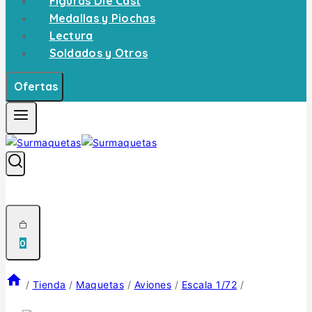
Figuras Die Cast
Medallas y Piochas
Lectura
Soldados y Otros
Ofertas
0
/
Tienda
/
Maquetas
/
Aviones
/
Escala 1/72
/