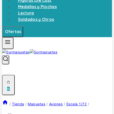
Figuras Die Cast
Medallas y Piochas
Lectura
Soldados y Otros
Ofertas
0
/
Tienda
/
Maquetas
/
Aviones
/
Escala 1/72
/