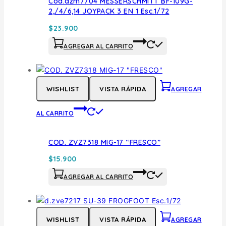
Cod.azm7704 MESSERSCHMITT BF-109G-
2,/4/6,14 JOYPACK 3 EN 1 Esc.1/72
$
23.900
AGREGAR AL CARRITO
WISHLIST
VISTA RÁPIDA
AGREGAR
AL CARRITO
COD. ZVZ7318 MIG-17 “FRESCO”
$
15.900
AGREGAR AL CARRITO
WISHLIST
VISTA RÁPIDA
AGREGAR