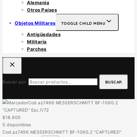
Alemania
Otros Países
Objetos Militares
TOGGLE CHILD MENU
Antigüedades
Militaría
Parches
Buscar por:
BUSCAR
Cod.az7496 MESSERSCHMITT BF-109G.2
“CAPTURED” Esc.1/72
$
18.900
5 disponibles
Cod.az7496 MESSERSCHMITT BF-109G.2 "CAPTURED"