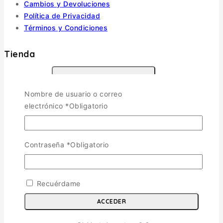
Cambios y Devoluciones
Política de Privacidad
Términos y Condiciones
Tienda
Aviones
TOGGLE CHILD MENU
Nombre de usuario o correo
Escala 1/72
electrónico
*
Obligatorio
Escala 1/48
Escala 1/144
Escala 1/32
Contraseña
*
Obligatorio
Otras
Helicópteros
Vehiculos Militares
TOGGLE CHILD MENU
Recuérdame
Escala 1/35
ACCEDER
Escala 1/72