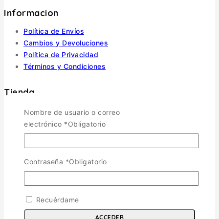
Informacion
Política de Envíos
Cambios y Devoluciones
Política de Privacidad
Términos y Condiciones
Tienda
Nombre de usuario o correo
Aviones
TOGGLE CHILD MENU
electrónico
*
Obligatorio
Escala 1/72
Escala 1/48
Escala 1/144
Contraseña
*
Obligatorio
Escala 1/32
Otras
Helicópteros
Recuérdame
Vehiculos Militares
ACCEDER
TOGGLE CHILD MENU