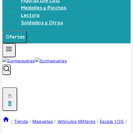
Figuras Die Cast
Medallas y Piochas
Lectura
Soldados y Otros
Ofertas
0
/
Tienda
/
Maquetas
/
Vehiculos Militares
/
Escala 1/35
/