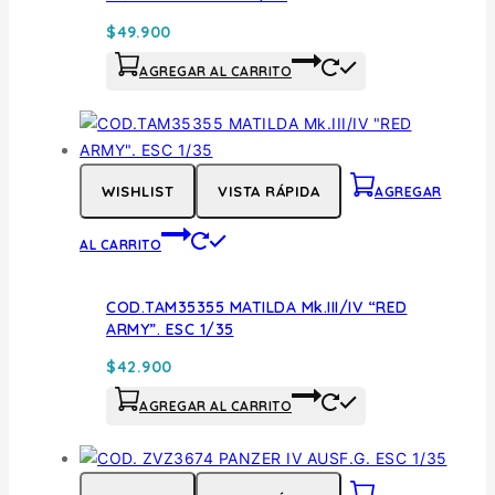
$
49.900
AGREGAR AL CARRITO
WISHLIST
VISTA RÁPIDA
AGREGAR
AL CARRITO
COD.TAM35355 MATILDA Mk.III/IV “RED
ARMY”. ESC 1/35
$
42.900
AGREGAR AL CARRITO