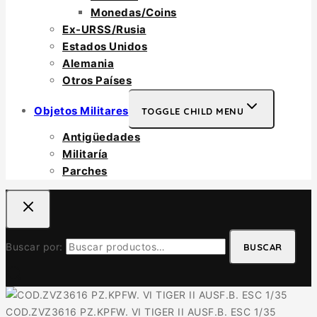
Monedas/Coins
Ex-URSS/Rusia
Estados Unidos
Alemania
Otros Países
Objetos Militares
TOGGLE CHILD MENU
Antigüedades
Militaría
Parches
Buscar por:
BUSCAR
COD.ZVZ3616 PZ.KPFW. VI TIGER II AUSF.B. ESC 1/35