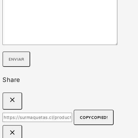
Share
COPY
COPIED!