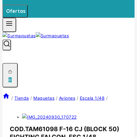
Ofertas
0
/
Tienda
/
Maquetas
/
Aviones
/
Escala 1/48
/
COD.TAM61098 F-16 CJ (BLOCK 50)
FIGHTING FALCON. ESC 1/48.