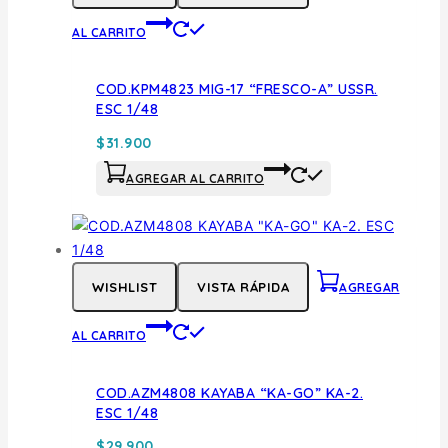
AL CARRITO
COD.KPM4823 MIG-17 “FRESCO-A” USSR.
ESC 1/48
$
31.900
AGREGAR AL CARRITO
WISHLIST
VISTA RÁPIDA
AGREGAR
AL CARRITO
COD.AZM4808 KAYABA “KA-GO” KA-2.
ESC 1/48
$
29.900