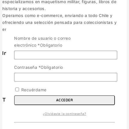
especializamos en maquetismo militar, figuras, libros de
historia y accesorios.
Operamos como e-commerce, enviando a todo Chile y
ofreciendo una selección pensada para coleccionistas y
entusiastas.
Nombre de usuario o correo
electrónico
*
Obligatorio
Informacion
Política de Envíos
Contraseña
*
Obligatorio
Cambios y Devoluciones
Política de Privacidad
Términos y Condiciones
Recuérdame
Tienda
ACCEDER
¿Olvidaste la contraseña?
Aviones
TOGGLE CHILD MENU
Escala 1/72