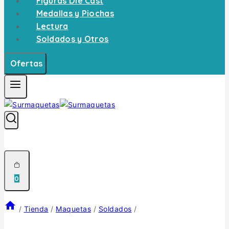
Figuras Die Cast
Medallas y Piochas
Lectura
Soldados y Otros
Ofertas
0
/
Tienda
/
Maquetas
/
Soldados
/