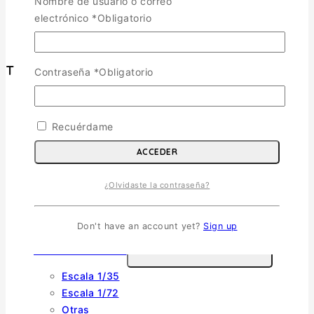
Nombre de usuario o correo
Política de Privacidad
electrónico
*
Obligatorio
Términos y Condiciones
Tienda
Contraseña
*
Obligatorio
Aviones
TOGGLE CHILD MENU
Recuérdame
Escala 1/72
Escala 1/48
ACCEDER
Escala 1/144
¿Olvidaste la contraseña?
Escala 1/32
Otras
Helicópteros
Don't have an account yet?
Sign up
Vehiculos Militares
TOGGLE CHILD MENU
Escala 1/35
Escala 1/72
Otras