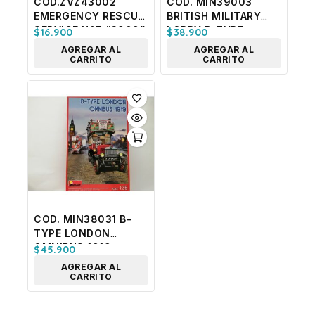
COD.ZVZ43002
COD. MIN39003
EMERGENCY RESCUE
BRITISH MILITARY
SERVICE UAZ “3909”.
LORRY B-TYPE
$
16.900
$
38.900
ESC 1/43
AGREGAR AL
AGREGAR AL
CARRITO
CARRITO
COD. MIN38031 B-
TYPE LONDON
OMNIBUS 1919
$
45.900
AGREGAR AL
CARRITO