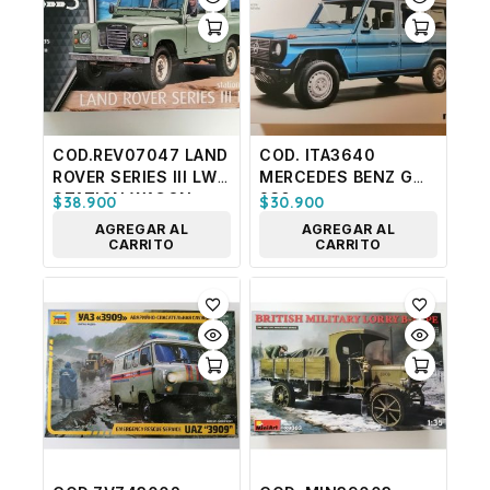
COD.REV07047 LAND
COD. ITA3640
ROVER SERIES III LWB
MERCEDES BENZ G
STATION WAGON.
230
$
38.900
$
30.900
ESC 1/24
AGREGAR AL
AGREGAR AL
CARRITO
CARRITO