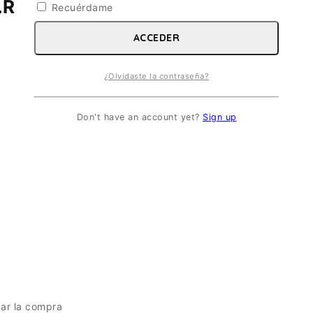
.E. ESC 1/76
Recuérdame
ACCEDER
¿Olvidaste la contraseña?
Don't have an account yet?
Sign up
zar la compra