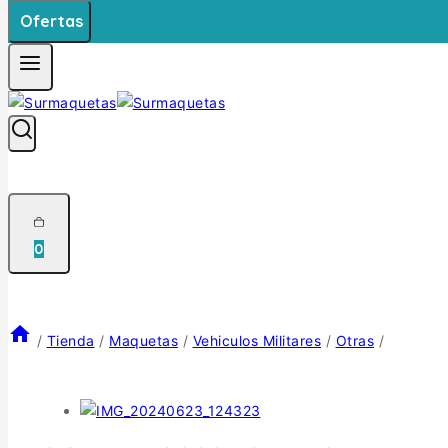
Ofertas
0
/
Tienda
/
Maquetas
/
Vehiculos Militares
/
Otras
/