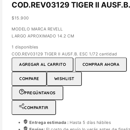
COD.REV03129 TIGER II AUSF.B.
$
15.900
MODELO MARCA REVELL
LARGO APROXIMADO 14.2 CM
1 disponibles
COD.REV03129 TIGER II AUSF.B. ESC 1/72 cantidad
AGREGAR AL CARRITO
COMPRAR AHORA
COMPARE
WISHLIST
PREGÚNTANOS
COMPARTIR
Entrega estimada :
Hasta 5 días hábiles
Envíos:
El costo de envío lo verás antes de finali