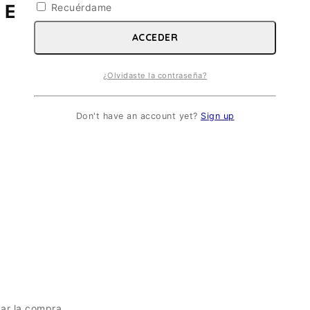
 ESC 1/72
Recuérdame
ACCEDER
¿Olvidaste la contraseña?
Don't have an account yet?
Sign up
zar la compra