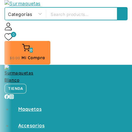
0
0
Mi Compra
$
0
.00
TIENDA
Maquetas
Accesorios