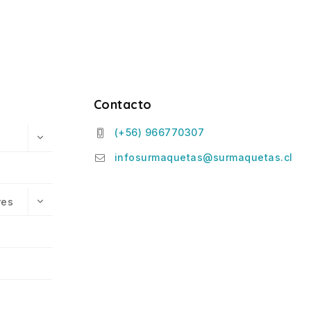
Contacto
(+56) 966770307
infosurmaquetas@surmaquetas.cl
res