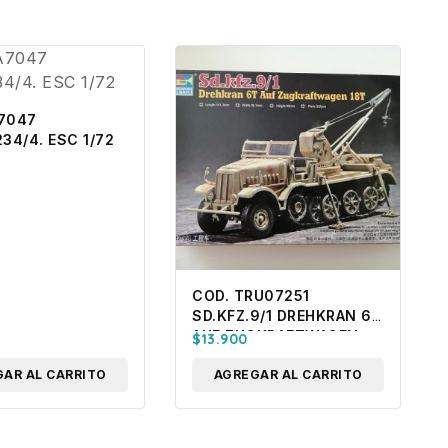
7047
234/4. ESC 1/72
COD. TRU07251
SD.KFZ.9/1 DREHKRAN 6T
AUF ZUGKRAFTWAGEN
$
13.900
18T. ESC 1/72
AR AL CARRITO
AGREGAR AL CARRITO