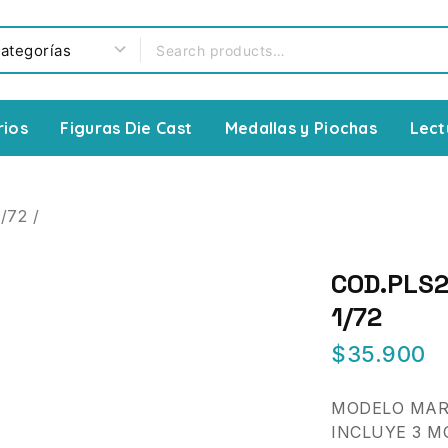
rios
Figuras Die Cast
Medallas y Piochas
Lect
1/72
/
COD.PLS2
1/72
$
35.900
MODELO MAR
INCLUYE 3 M