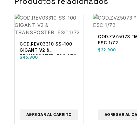
Productos relacionados
COD.ZVZ5073 “M
ESC 1/72
COD.REV03310 SS-100
$
22.900
GIGANT V2 &
TRANSPOSTER. ESC 1/72
$
46.900
AGREGAR AL CARRITO
AGREGAR AL C