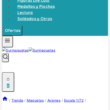
Figuras Die Cast
Medallas y Piochas
Lectura
Soldados y Otros
Ofertas
0
/
Tienda
/
Maquetas
/
Aviones
/
Escala 1/72
/