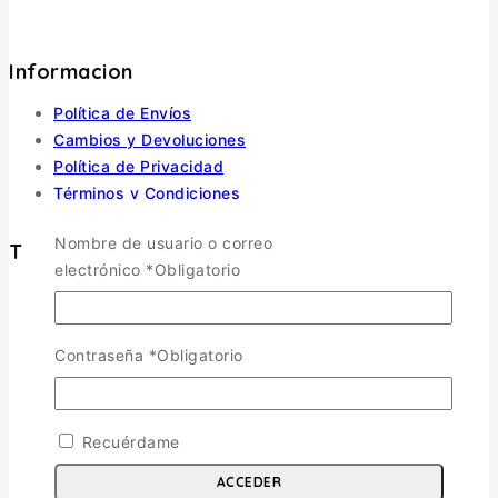
Informacion
Política de Envíos
Cambios y Devoluciones
Política de Privacidad
Términos y Condiciones
Nombre de usuario o correo
Tienda
electrónico
*
Obligatorio
Aviones
TOGGLE CHILD MENU
Escala 1/72
Contraseña
*
Obligatorio
Escala 1/48
Escala 1/144
Escala 1/32
Recuérdame
Otras
ACCEDER
Helicópteros