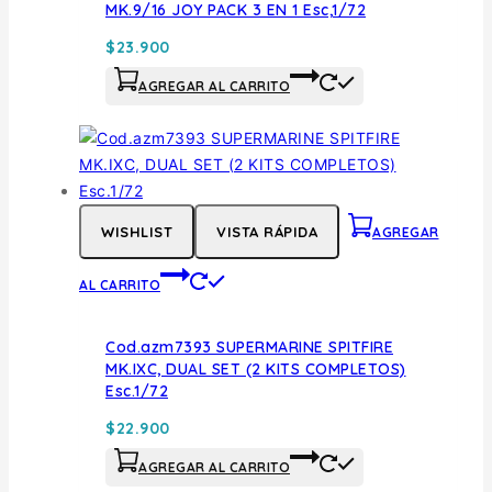
MK.9/16 JOY PACK 3 EN 1 Esc,1/72
$
23.900
AGREGAR AL CARRITO
WISHLIST
VISTA RÁPIDA
AGREGAR
AL CARRITO
Cod.azm7393 SUPERMARINE SPITFIRE
MK.IXC, DUAL SET (2 KITS COMPLETOS)
Esc.1/72
$
22.900
AGREGAR AL CARRITO