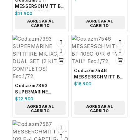
MESSERSCHMITT BF-
109 G-10 ERLA
$
21.900
BLOCK 15 Esc.1/72
AGREGAR AL
AGREGAR AL
CARRITO
CARRITO
Cod.azm7546
MESSERSCHMITT BF-
109G-0/R-6 “V-TAIL”
$
18.900
Cod.azm7393
Esc.1/72
SUPERMARINE
SPITFIRE MK.IXC,
$
22.900
DUAL SET (2 KITS
AGREGAR AL
AGREGAR AL
COMPLETOS)
CARRITO
CARRITO
Esc.1/72