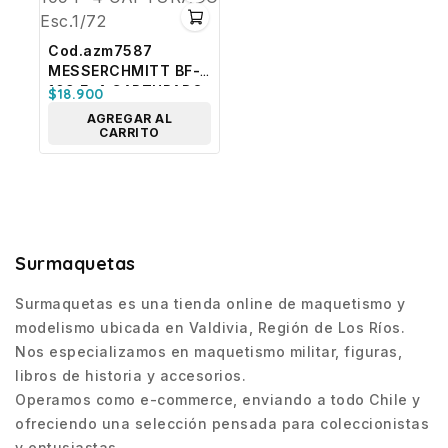
Cod.azm7587
MESSERCHMITT BF-
109 F-4 CAPTURADO
$
18.900
Esc.1/72
AGREGAR AL
CARRITO
Surmaquetas
Surmaquetas es una tienda online de maquetismo y
modelismo ubicada en Valdivia, Región de Los Ríos.
Nos especializamos en maquetismo militar, figuras,
libros de historia y accesorios.
Operamos como e-commerce, enviando a todo Chile y
ofreciendo una selección pensada para coleccionistas
y entusiastas.