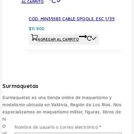
AL CARRITO
COD. MIN35583 CABLE SPOOLS. ESC 1/35
$
11.900
AGREGAR AL CARRITO
Surmaquetas
Surmaquetas es una tienda online de maquetismo y
modelismo ubicada en Valdivia, Región de Los Ríos. Nos
especializamos en maquetismo militar, figuras, libros de
historia y accesorios.
Operamos como e-commerce, enviando a todo Chile y
Nombre de usuario o correo electrónico
*
ofreciendo una selección pensada para coleccionistas y