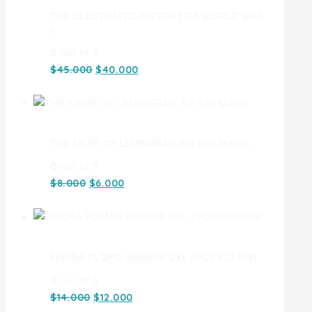
THE ILLUSTRATED HISTORY OF WORLD WAR
II
0
out of 5
$
45.000
$
40.000
THE SIEGE OF LENINGRAD. Ed San Martin
0
out of 5
$
8.000
$
6.000
FIGURA PLOMO GUERRA DEL PACIFICO (09)
0
out of 5
$
14.000
$
12.000