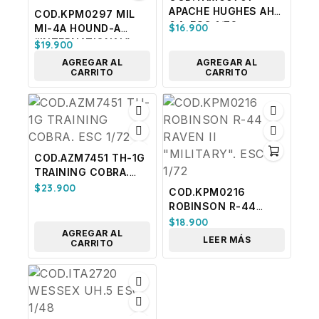
APACHE HUGHES AH-
COD.KPM0297 MIL
64. ESC 1/72
$
16.900
MI-4A HOUND-A
“INTERNATIONAL”.
$
19.900
ESC 1/72
AGREGAR AL
AGREGAR AL
CARRITO
CARRITO
COD.AZM7451 TH-1G
TRAINING COBRA.
ESC 1/72
$
23.900
COD.KPM0216
ROBINSON R-44
RAVEN II “MILITARY”.
$
18.900
AGREGAR AL
ESC 1/72
LEER MÁS
CARRITO