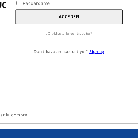
OIS. ESC 1/72
Recuérdame
ACCEDER
¿Olvidaste la contraseña?
Don't have an account yet?
Sign up
zar la compra