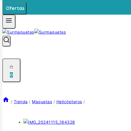
Ofertas
0
/
Tienda
/
Maquetas
/
Helicópteros
/