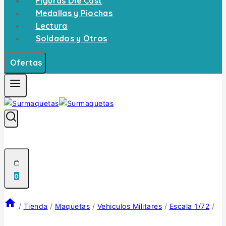
Figuras Die Cast
Medallas y Piochas
Lectura
Soldados y Otros
Ofertas
0
/
Tienda
/
Maquetas
/
Vehiculos Militares
/
Escala 1/72
/