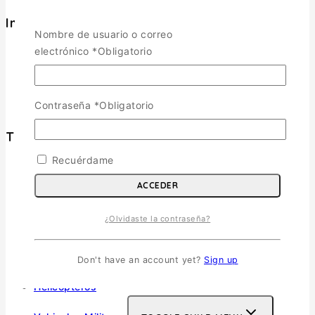
Informacion
Nombre de usuario o correo
Política de Envíos
electrónico
*
Obligatorio
Cambios y Devoluciones
Política de Privacidad
Términos y Condiciones
Contraseña
*
Obligatorio
Tienda
Recuérdame
Aviones
TOGGLE CHILD MENU
ACCEDER
Escala 1/72
Escala 1/48
¿Olvidaste la contraseña?
Escala 1/144
Escala 1/32
Don't have an account yet?
Sign up
Otras
Helicópteros