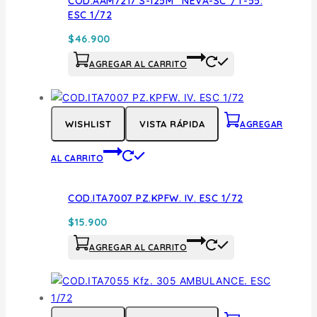
COD.AAM7217 S-125M “NEVA-SC”/T-55.
ESC 1/72
$
46.900
AGREGAR AL CARRITO
WISHLIST
VISTA RÁPIDA
AGREGAR
AL CARRITO
COD.ITA7007 PZ.KPFW. IV. ESC 1/72
$
15.900
AGREGAR AL CARRITO