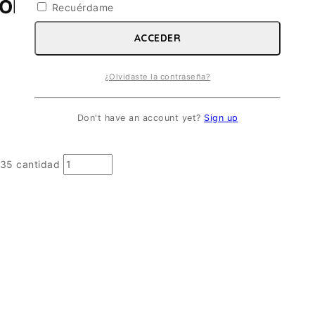
NIALE with crew. ESC 1/35
Recuérdame
ACCEDER
¿Olvidaste la contraseña?
Don't have an account yet?
Sign up
35 cantidad