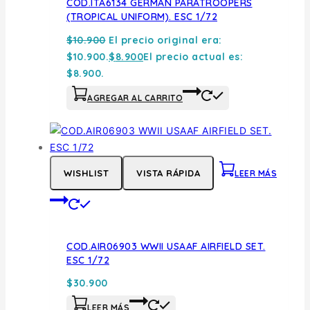
COD.ITA6134 GERMAN PARATROOPERS
(TROPICAL UNIFORM). ESC 1/72
$
10.900
El precio original era:
$10.900.
$
8.900
El precio actual es:
$8.900.
AGREGAR AL CARRITO
WISHLIST
VISTA RÁPIDA
LEER MÁS
COD.AIR06903 WWII USAAF AIRFIELD SET.
ESC 1/72
$
30.900
LEER MÁS