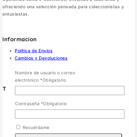
ofreciendo una selección pensada para coleccionistas y
entusiastas.
Informacion
Política de Envíos
Cambios y Devoluciones
Política de Privacidad
Nombre de usuario o correo
Términos y Condiciones
electrónico
*
Obligatorio
Tienda
Contraseña
*
Obligatorio
Aviones
TOGGLE CHILD MENU
Escala 1/72
Escala 1/48
Recuérdame
Escala 1/144