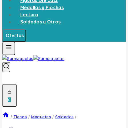
Figuras Die Cast
Medallas y Piochas
Lectura
Soldados y Otros
Ofertas
0
/
Tienda
/
Maquetas
/
Soldados
/