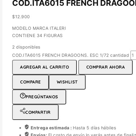
COD.ITA6015 FRENCH DRAGOON
$
12.900
MODELO MARCA ITALERI
CONTIENE 34 FIGURAS
2 disponibles
COD.ITA6015 FRENCH DRAGOONS. ESC 1/72 cantidad
AGREGAR AL CARRITO
COMPRAR AHORA
COMPARE
WISHLIST
PREGÚNTANOS
COMPARTIR
Entrega estimada :
Hasta 5 días hábiles
Envíos:
El costo de envío lo verás antes de finali