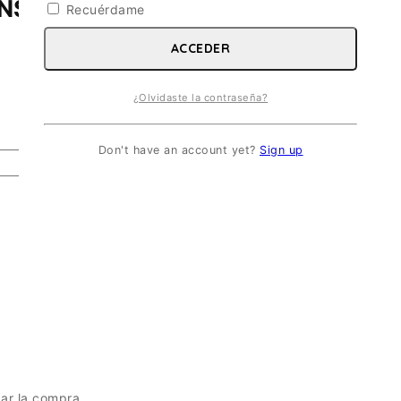
S. ESC 1/72
Recuérdame
ACCEDER
¿Olvidaste la contraseña?
Don't have an account yet?
Sign up
zar la compra