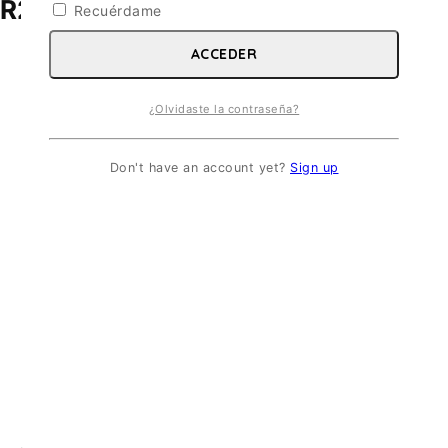
27. ESC 1/9
Recuérdame
ACCEDER
¿Olvidaste la contraseña?
Don't have an account yet?
Sign up