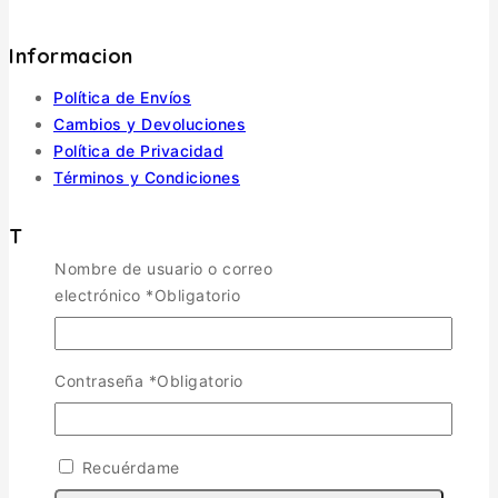
Informacion
Política de Envíos
Cambios y Devoluciones
Política de Privacidad
Términos y Condiciones
Tienda
Nombre de usuario o correo
electrónico
*
Obligatorio
Aviones
TOGGLE CHILD MENU
Escala 1/72
Escala 1/48
Contraseña
*
Obligatorio
Escala 1/144
Escala 1/32
Otras
Recuérdame
Helicópteros