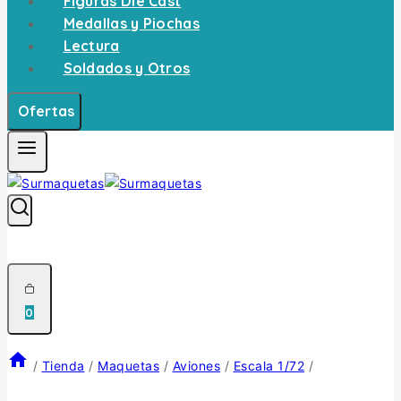
Figuras Die Cast
Medallas y Piochas
Lectura
Soldados y Otros
Ofertas
0
/
Tienda
/
Maquetas
/
Aviones
/
Escala 1/72
/