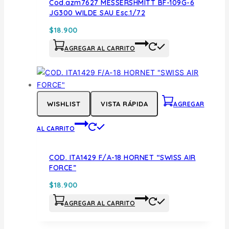
Cod.azm7627 MESSERSHMITT BF-109G-6
JG300 WILDE SAU Esc.1/72
$
18.900
AGREGAR AL CARRITO
WISHLIST
VISTA RÁPIDA
AGREGAR
AL CARRITO
COD. ITA1429 F/A-18 HORNET “SWISS AIR
FORCE”
$
18.900
AGREGAR AL CARRITO