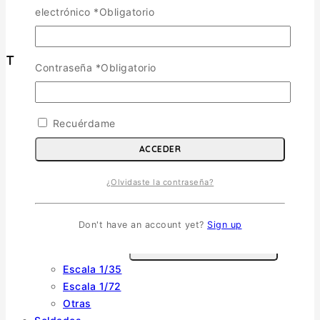
Política de Privacidad
electrónico
*
Obligatorio
Términos y Condiciones
Tienda
Contraseña
*
Obligatorio
Aviones
TOGGLE CHILD MENU
Recuérdame
Escala 1/72
Escala 1/48
ACCEDER
Escala 1/144
Escala 1/32
¿Olvidaste la contraseña?
Otras
Helicópteros
Don't have an account yet?
Sign up
Vehiculos Militares
TOGGLE CHILD MENU
Escala 1/35
Escala 1/72
Otras