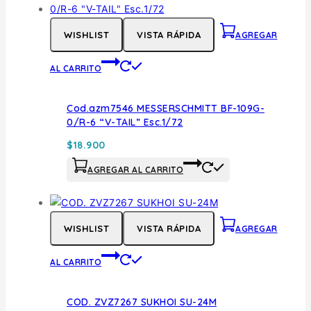
WISHLIST
VISTA RÁPIDA
AGREGAR
AL CARRITO
Cod.azm7546 MESSERSCHMITT BF-109G-
0/R-6 “V-TAIL” Esc.1/72
$
18.900
AGREGAR AL CARRITO
WISHLIST
VISTA RÁPIDA
AGREGAR
AL CARRITO
COD. ZVZ7267 SUKHOI SU-24M