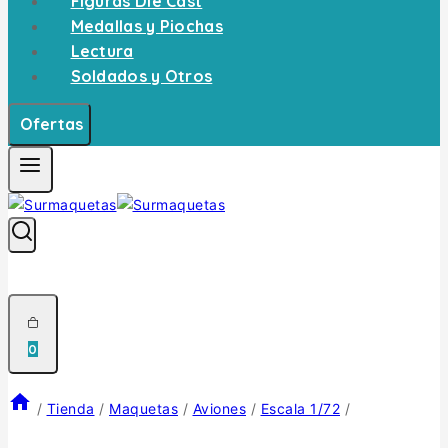
Figuras Die Cast
Medallas y Piochas
Lectura
Soldados y Otros
Ofertas
0
/
Tienda
/
Maquetas
/
Aviones
/
Escala 1/72
/