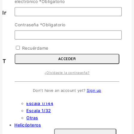
electrónico
*
Obligatorio
Informacion
Política de Envíos
Contraseña
*
Obligatorio
Cambios y Devoluciones
Política de Privacidad
Términos y Condiciones
Recuérdame
ACCEDER
Tienda
¿Olvidaste la contraseña?
Aviones
TOGGLE CHILD MENU
Escala 1/72
Don't have an account yet?
Sign up
Escala 1/48
Escala 1/144
Escala 1/32
Otras
Helicópteros