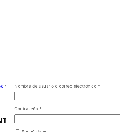
Obligatorio
Nombre de usuario o correo electrónico
*
os
/
Obligatorio
Contraseña
*
NTERIA MARINA
Recuérdame