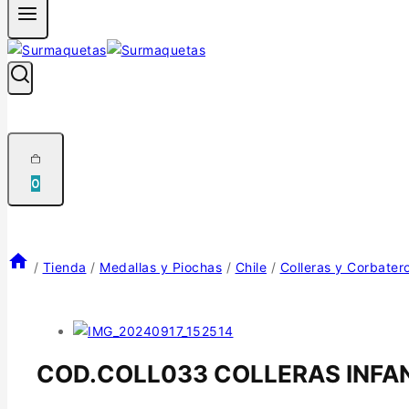
0
/
Tienda
/
Medallas y Piochas
/
Chile
/
Colleras y Corbater
COD.COLL033 COLLERAS INFA