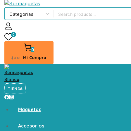
0
0
Mi Compra
$
0
.00
TIENDA
Maquetas
Accesorios