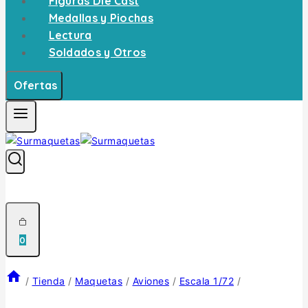
Figuras Die Cast
Medallas y Piochas
Lectura
Soldados y Otros
Ofertas
0
/
Tienda
/
Maquetas
/
Aviones
/
Escala 1/72
/