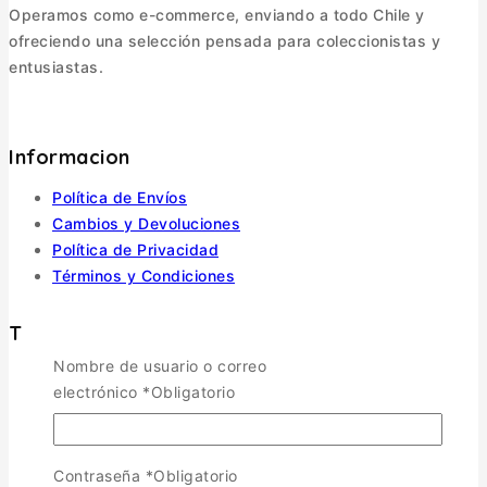
Operamos como e-commerce, enviando a todo Chile y
ofreciendo una selección pensada para coleccionistas y
entusiastas.
Informacion
Política de Envíos
Cambios y Devoluciones
Política de Privacidad
Términos y Condiciones
Tienda
Nombre de usuario o correo
electrónico
*
Obligatorio
Aviones
TOGGLE CHILD MENU
Escala 1/72
Escala 1/48
Contraseña
*
Obligatorio
Escala 1/144