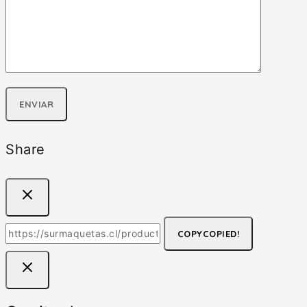
Share
COPY
COPIED!