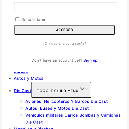
Escala 1/32
Otras
Recuérdame
Helicópteros
ACCEDER
Vehiculos Militares
TOGGLE CHILD MENU
Escala 1/35
¿Olvidaste la contraseña?
Escala 1/72
Otras
Don't have an account yet?
Sign up
Soldados
Barcos
Autos y Motos
Die Cast
TOGGLE CHILD MENU
Aviones, Helicópteros Y Barcos Die Cast
Autos, Buses y Motos Die Dast
Vehículos militares Carros Bombas y Camiones
Die Cast
Medallas y Piochas