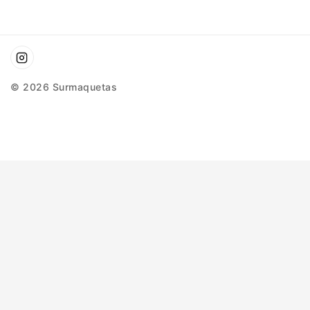
© 2026 Surmaquetas
Hide similarities
Highlight differences
Select the fields to be shown. Others will be hidden. Drag and
drop to rearrange the order.
Image
SKU
Rating