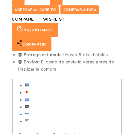
MESSERSCHMITT
BF
AGREGAR AL CARRITO
COMPRAR AHORA
109E-
COMPARE
WISHLIST
3/7
PREGÚNTANOS
"SPECIAL
MARKINGS".
COMPARTIR
ESC
1/72
Entrega estimada :
Hasta 5 días hábiles
cantidad
Envíos:
El costo de envío lo verás antes de
finalizar la compra