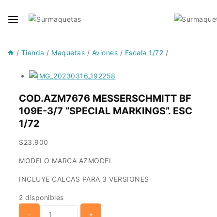
Skip
to
content
/
Tienda
/
Maquetas
/
Aviones
/
Escala 1/72
/
COD.AZM7676 MESSERSCHMITT BF
109E-3/7 “SPECIAL MARKINGS”. ESC
1/72
$
23.900
MODELO MARCA AZMODEL
INCLUYE CALCAS PARA 3 VERSIONES
2 disponibles
COD.AZM7676