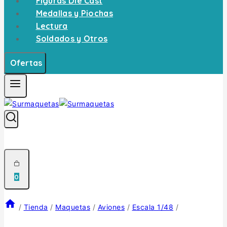
Figuras Die Cast
Medallas y Piochas
Lectura
Soldados y Otros
Ofertas
0
/
Tienda
/
Maquetas
/
Aviones
/
Escala 1/48
/