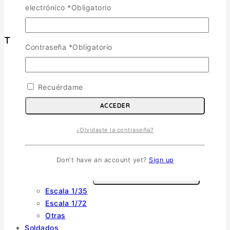
Política de Privacidad
electrónico
*
Obligatorio
Términos y Condiciones
Tienda
Contraseña
*
Obligatorio
Aviones
TOGGLE CHILD MENU
Recuérdame
Escala 1/72
Escala 1/48
ACCEDER
Escala 1/144
Escala 1/32
¿Olvidaste la contraseña?
Otras
Helicópteros
Don't have an account yet?
Sign up
Vehiculos Militares
TOGGLE CHILD MENU
Escala 1/35
Escala 1/72
Otras
Soldados