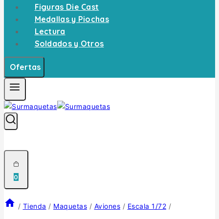
Figuras Die Cast
Medallas y Piochas
Lectura
Soldados y Otros
Ofertas
0
/
Tienda
/
Maquetas
/
Aviones
/
Escala 1/72
/