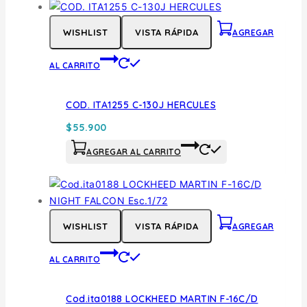
WISHLIST
VISTA RÁPIDA
AGREGAR
AL CARRITO
COD. ITA1255 C-130J HERCULES
$
55.900
AGREGAR AL CARRITO
WISHLIST
VISTA RÁPIDA
AGREGAR
AL CARRITO
Cod.ita0188 LOCKHEED MARTIN F-16C/D