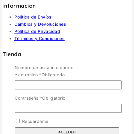
Informacion
Política de Envíos
Cambios y Devoluciones
Política de Privacidad
Términos y Condiciones
Tienda
Nombre de usuario o correo
Aviones
TOGGLE CHILD MENU
electrónico
*
Obligatorio
Escala 1/72
Escala 1/48
Escala 1/144
Contraseña
*
Obligatorio
Escala 1/32
Otras
Helicópteros
Recuérdame
Vehiculos Militares
TOGGLE CHILD MENU
ACCEDER