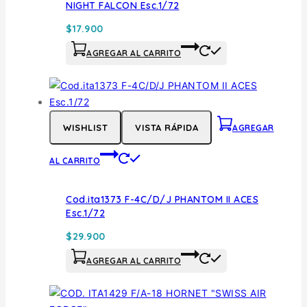
NIGHT FALCON Esc.1/72
$
17.900
AGREGAR AL CARRITO
WISHLIST
VISTA RÁPIDA
AGREGAR
AL CARRITO
Cod.ita1373 F-4C/D/J PHANTOM II ACES
Esc.1/72
$
29.900
AGREGAR AL CARRITO