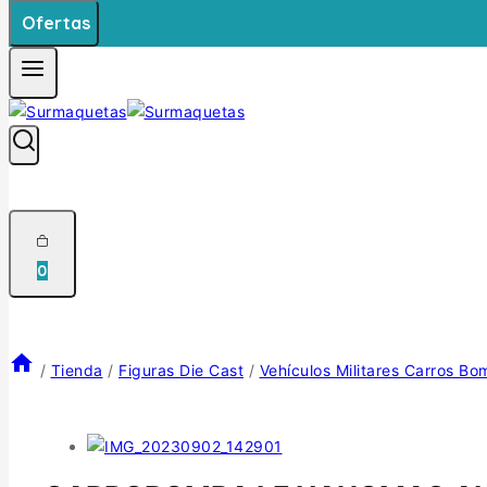
Ofertas
0
/
Tienda
/
Figuras Die Cast
/
Vehículos Militares Carros B