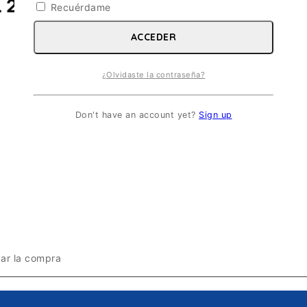
8. ESC 1/72
Recuérdame
ACCEDER
¿Olvidaste la contraseña?
Don't have an account yet?
Sign up
zar la compra