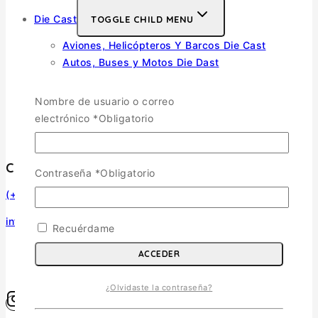
Die Cast
TOGGLE CHILD MENU
Aviones, Helicópteros Y Barcos Die Cast
Autos, Buses y Motos Die Dast
Vehículos militares Carros Bombas y Camiones
Die Cast
Nombre de usuario o correo
Medallas y Piochas
electrónico
*
Obligatorio
Militaría
Contacto
Contraseña
*
Obligatorio
(+56) 966770307
infosurmaquetas@surmaquetas.cl
Recuérdame
ACCEDER
¿Olvidaste la contraseña?