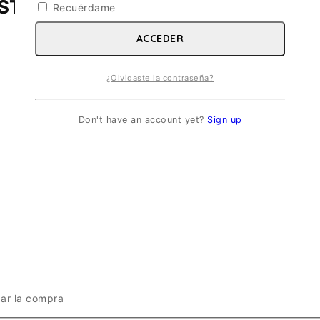
STE ASIATICO
Recuérdame
ACCEDER
¿Olvidaste la contraseña?
Don't have an account yet?
Sign up
zar la compra