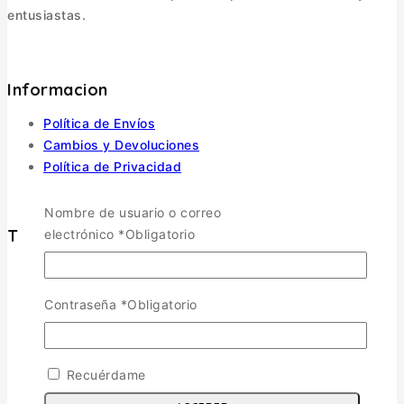
entusiastas.
Informacion
Política de Envíos
Cambios y Devoluciones
Política de Privacidad
Términos y Condiciones
Nombre de usuario o correo
Tienda
electrónico
*
Obligatorio
Aviones
TOGGLE CHILD MENU
Contraseña
*
Obligatorio
Escala 1/72
Escala 1/48
Escala 1/144
Recuérdame
Escala 1/32