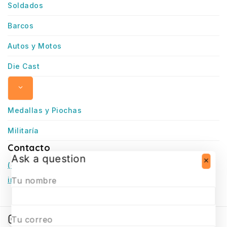
Soldados
Barcos
Autos y Motos
Die Cast
Medallas y Piochas
Militaría
Contacto
Ask a question
(+56) 966770307
infosurmaquetas@surmaquetas.cl
Tu nombre
Tu correo