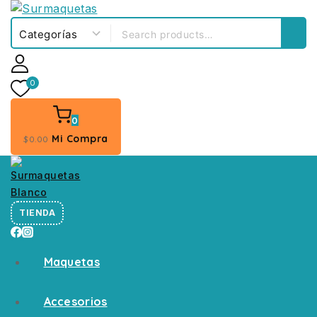
0
0
Mi Compra
$
0
.00
TIENDA
Maquetas
Accesorios