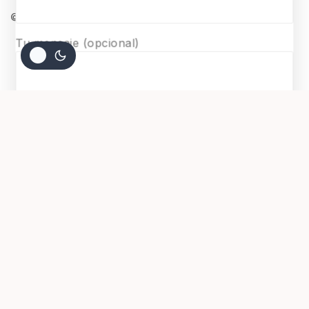
© 2026 Surmaquetas
Tu mensaje (opcional)
$
7.000
AGREGAR AL CARRITO
COMPRAR AHORA