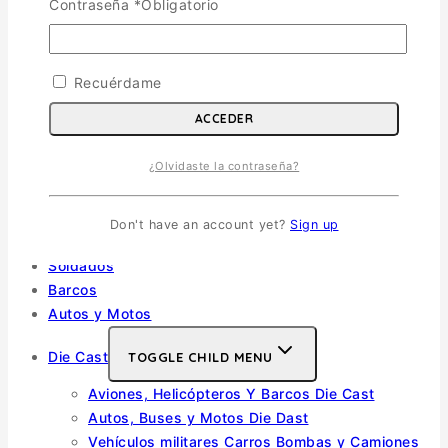
Contraseña
*
Obligatorio
Escala 1/48
Escala 1/144
Escala 1/32
Recuérdame
Otras
Helicópteros
ACCEDER
Vehiculos Militares
TOGGLE CHILD MENU
¿Olvidaste la contraseña?
Escala 1/35
Escala 1/72
Don't have an account yet?
Sign up
Otras
Soldados
Barcos
Autos y Motos
Die Cast
TOGGLE CHILD MENU
Aviones, Helicópteros Y Barcos Die Cast
Autos, Buses y Motos Die Dast
Vehículos militares Carros Bombas y Camiones