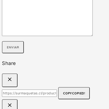
Share
COPY
COPIED!