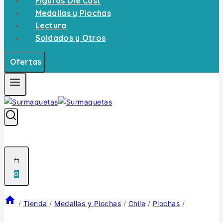
Figuras Die Cast
Medallas y Piochas
Lectura
Soldados y Otros
Ofertas
0
/
Tienda
/
Medallas y Piochas
/
Chile
/
Piochas
/