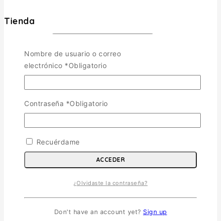
Tienda
Aviones
TOGGLE CHILD MENU
Nombre de usuario o correo
electrónico
*
Obligatorio
Escala 1/72
Escala 1/48
Escala 1/144
Escala 1/32
Contraseña
*
Obligatorio
Otras
Helicópteros
Recuérdame
Vehiculos Militares
TOGGLE CHILD MENU
ACCEDER
Escala 1/35
Escala 1/72
¿Olvidaste la contraseña?
Otras
Soldados
Don't have an account yet?
Sign up
Barcos