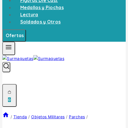
Figuras Die Cast
Medallas y Piochas
Lectura
Soldados y Otros
Ofertas
0
/
Tienda
/
Objetos Militares
/
Parches
/