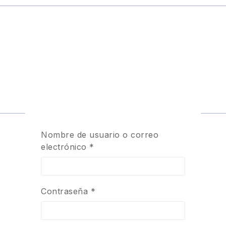
Nombre de usuario o correo
electrónico
*
0,3 kg
15 × 15 × 5 cm
Contraseña
*
new