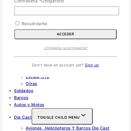
Aviones
TOGGLE CHILD MENU
Contraseña
*
Obligatorio
Escala 1/72
Escala 1/48
Recuérdame
Escala 1/144
Escala 1/32
ACCEDER
Otras
Helicópteros
¿Olvidaste la contraseña?
Vehiculos Militares
TOGGLE CHILD MENU
Don't have an account yet?
Sign up
Escala 1/35
Escala 1/72
Otras
Soldados
Barcos
Autos y Motos
Die Cast
TOGGLE CHILD MENU
Aviones, Helicópteros Y Barcos Die Cast