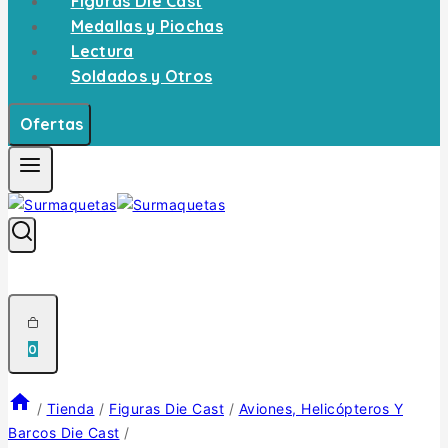
Figuras Die Cast
Medallas y Piochas
Lectura
Soldados y Otros
Ofertas
0
/
Tienda
/
Figuras Die Cast
/
Aviones, Helicópteros Y
Barcos Die Cast
/