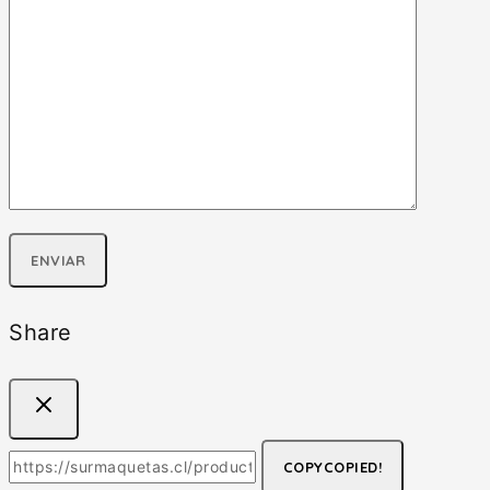
Share
COPY
COPIED!