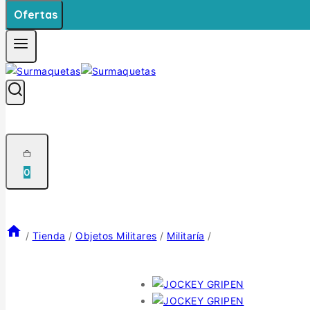
Ofertas
0
/
Tienda
/
Objetos Militares
/
Militaría
/