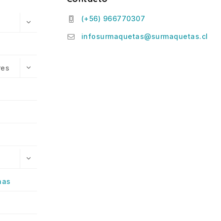
(+56) 966770307
infosurmaquetas@surmaquetas.cl
res
has