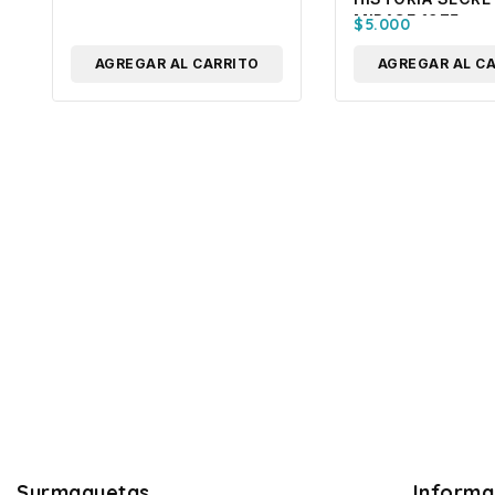
MIRAGE 1975
$
5.000
AGREGAR AL CARRITO
AGREGAR AL C
Surmaquetas
Informa