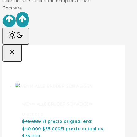
Click outside to hide the comparison bar
Compare
Ofertas
WENN ALLE BRUDER SCHWEIGEN
0
out of 5
$
40.000
El precio original era:
$40.000.
$
35.000
El precio actual es:
$35.000.