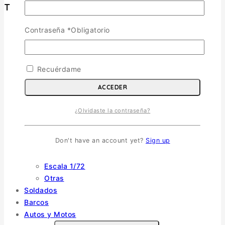
Tienda
Contraseña
*
Obligatorio
Aviones
TOGGLE CHILD MENU
Escala 1/72
Escala 1/48
Recuérdame
Escala 1/144
ACCEDER
Escala 1/32
Otras
¿Olvidaste la contraseña?
Helicópteros
Vehiculos Militares
TOGGLE CHILD MENU
Don't have an account yet?
Sign up
Escala 1/35
Escala 1/72
Otras
Soldados
Barcos
Autos y Motos