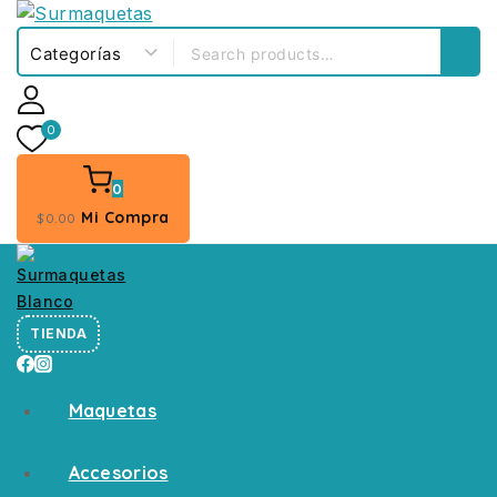
0
0
Mi Compra
$
0
.00
TIENDA
Maquetas
Accesorios