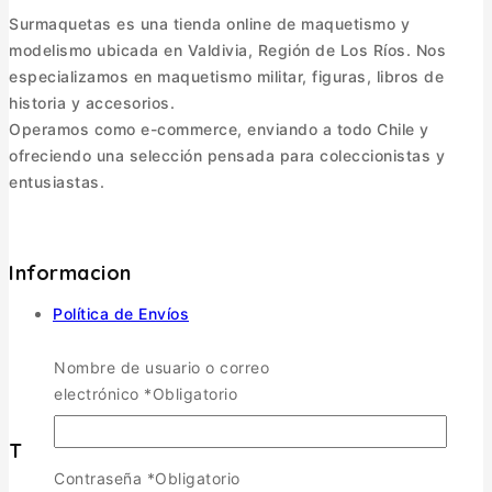
Surmaquetas es una tienda online de maquetismo y
modelismo ubicada en Valdivia, Región de Los Ríos. Nos
especializamos en maquetismo militar, figuras, libros de
historia y accesorios.
Operamos como e-commerce, enviando a todo Chile y
ofreciendo una selección pensada para coleccionistas y
entusiastas.
Informacion
Política de Envíos
Cambios y Devoluciones
Política de Privacidad
Nombre de usuario o correo
Términos y Condiciones
electrónico
*
Obligatorio
Tienda
Contraseña
*
Obligatorio