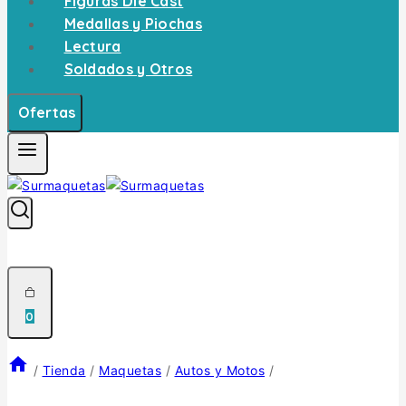
Figuras Die Cast
Medallas y Piochas
Lectura
Soldados y Otros
Ofertas
0
/
Tienda
/
Maquetas
/
Autos y Motos
/