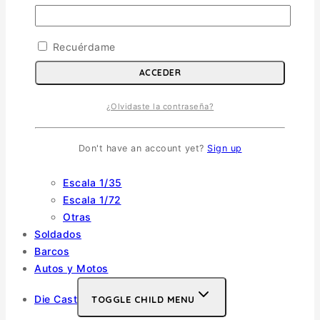
Aviones
TOGGLE CHILD MENU
Escala 1/72
Recuérdame
Escala 1/48
ACCEDER
Escala 1/144
Escala 1/32
¿Olvidaste la contraseña?
Otras
Helicópteros
Don't have an account yet?
Sign up
Vehiculos Militares
TOGGLE CHILD MENU
Escala 1/35
Escala 1/72
Otras
Soldados
Barcos
Autos y Motos
Die Cast
TOGGLE CHILD MENU