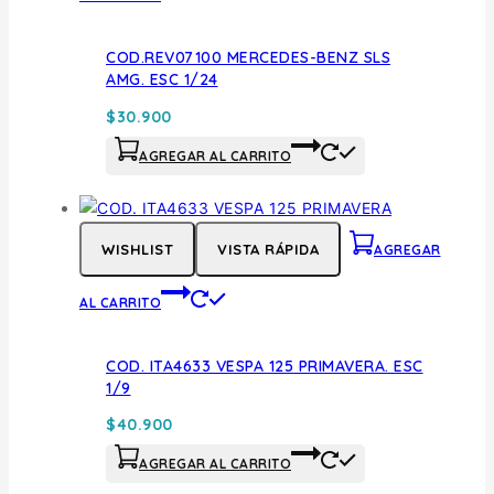
COD.REV07100 MERCEDES-BENZ SLS
AMG. ESC 1/24
$
30.900
AGREGAR AL CARRITO
WISHLIST
VISTA RÁPIDA
AGREGAR
AL CARRITO
COD. ITA4633 VESPA 125 PRIMAVERA. ESC
1/9
$
40.900
AGREGAR AL CARRITO