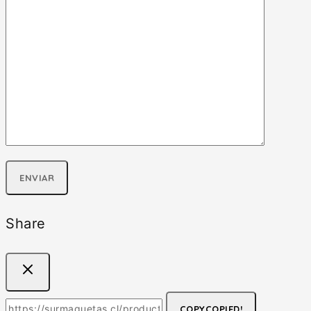
Share
COPY
COPIED!