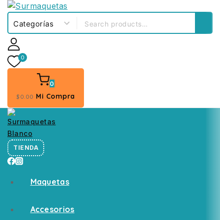
0
0
Mi Compra
$
0
.00
TIENDA
Maquetas
Accesorios