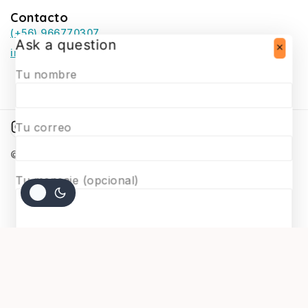
Contacto
(+56) 966770307
Ask a question
infosurmaquetas@surmaquetas.cl
Tu nombre
Tu correo
© 2026 Surmaquetas
Tu mensaje (opcional)
$
28.900
AGREGAR AL CARRITO
COMPRAR AHORA