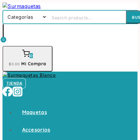
BU
0
0
Mi Compra
$
0
.00
TIENDA
Maquetas
Accesorios