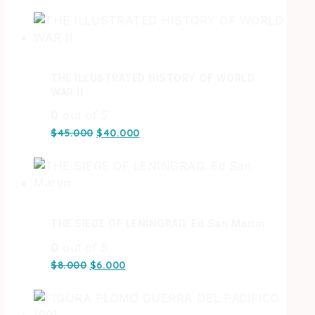
THE ILLUSTRATED HISTORY OF WORLD
WAR II
0
out of 5
$
45.000
$
40.000
THE SIEGE OF LENINGRAD. Ed San Martin
0
out of 5
$
8.000
$
6.000