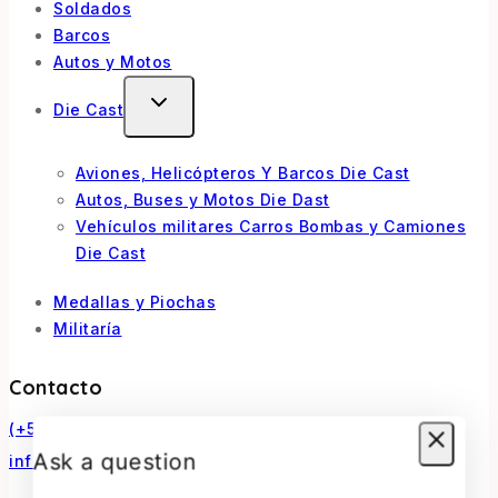
Soldados
Barcos
Autos y Motos
Die Cast
Aviones, Helicópteros Y Barcos Die Cast
Autos, Buses y Motos Die Dast
Vehículos militares Carros Bombas y Camiones
Die Cast
Medallas y Piochas
Militaría
Contacto
(+56) 966770307
Ask a question
infosurmaquetas@surmaquetas.cl