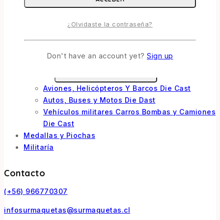
Escala 1/72
Otras
¿Olvidaste la contraseña?
Soldados
Barcos
Autos y Motos
Don't have an account yet?
Sign up
Die Cast
TOGGLE CHILD MENU
Aviones, Helicópteros Y Barcos Die Cast
Autos, Buses y Motos Die Dast
Vehículos militares Carros Bombas y Camiones
Die Cast
Medallas y Piochas
Militaría
Contacto
(+56) 966770307
infosurmaquetas@surmaquetas.cl