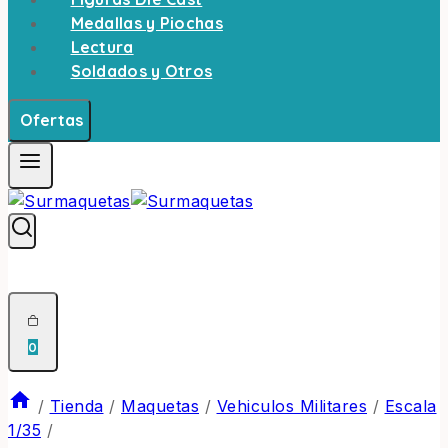
Medallas y Piochas
Lectura
Soldados y Otros
Ofertas
0
/
Tienda
/
Maquetas
/
Vehiculos Militares
/
Escala
1/35
/