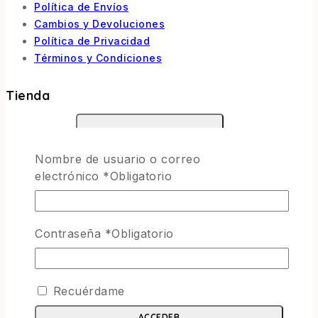
Política de Envíos
Cambios y Devoluciones
Política de Privacidad
Términos y Condiciones
Tienda
Aviones
TOGGLE CHILD MENU
Nombre de usuario o correo
Escala 1/72
electrónico
*
Obligatorio
Escala 1/48
Escala 1/144
Escala 1/32
Otras
Contraseña
*
Obligatorio
Helicópteros
Vehiculos Militares
TOGGLE CHILD MENU
Recuérdame
Escala 1/35
ACCEDER