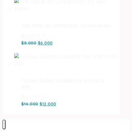
THE SIEGE OF LENINGRAD. Ed San Martin
0
out of 5
$
8.000
$
6.000
FIGURA PLOMO GUERRA DEL PACIFICO
(09)
0
out of 5
$
14.000
$
12.000