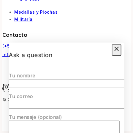
Medallas y Piochas
Militaría
Contacto
(+56) 966770307
Ask a question
infosurmaquetas@surmaquetas.cl
Tu nombre
Tu correo
© 2026 Surmaquetas
Tu mensaje (opcional)