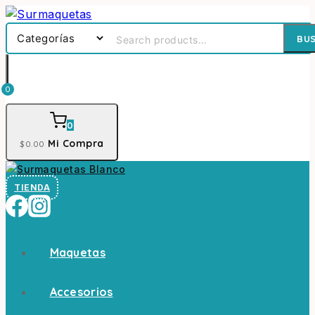
BU
0
0
Mi Compra
$
0
.00
TIENDA
Maquetas
Accesorios