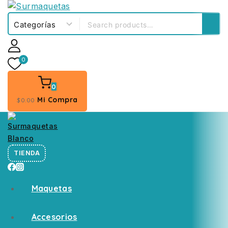
0
0
Mi Compra
$
0
.00
TIENDA
Maquetas
Accesorios