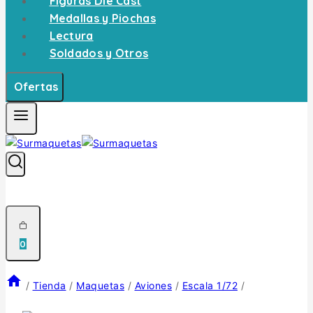
Figuras Die Cast
Medallas y Piochas
Lectura
Soldados y Otros
Ofertas
0
/
Tienda
/
Maquetas
/
Aviones
/
Escala 1/72
/