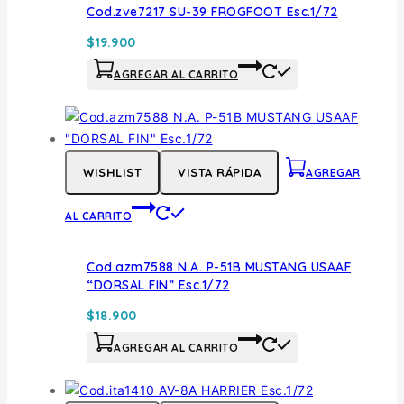
Cod.zve7217 SU-39 FROGFOOT Esc.1/72
$
19.900
AGREGAR AL CARRITO
WISHLIST
VISTA RÁPIDA
AGREGAR
AL CARRITO
Cod.azm7588 N.A. P-51B MUSTANG USAAF
“DORSAL FIN” Esc.1/72
$
18.900
AGREGAR AL CARRITO