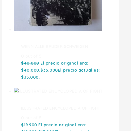
WENN ALLE BRUDER SCHWEIGEN
0
out of 5
$
40.000
El precio original era:
$40.000.
$
35.000
El precio actual es:
$35.000.
ILLUSTRATED ENCYCLOPEDIA OF FIGHT
0
out of 5
$
19.900
El precio original era: