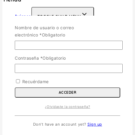
Aviones
TOGGLE CHILD MENU
Escala 1/72
Nombre de usuario o correo
Escala 1/48
electrónico
*
Obligatorio
Escala 1/144
Escala 1/32
Otras
Contraseña
*
Obligatorio
Helicópteros
Vehiculos Militares
TOGGLE CHILD MENU
Recuérdame
Escala 1/35
ACCEDER
Escala 1/72
Otras
¿Olvidaste la contraseña?
Soldados
Barcos
Autos y Motos
Don't have an account yet?
Sign up