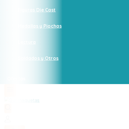
Figuras Die Cast
Medallas y Piochas
Lectura
Soldados y Otros
Ofertas