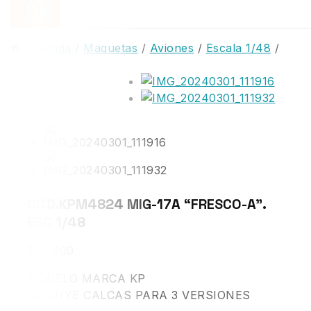
0
/
Tienda
/
Maquetas
/
Aviones
/
Escala 1/48
/
COD.KPM4824 MIG-17A “FRESCO-A”.
ESC 1/48
$
20.900
MODELO MARCA KP
INCLUYE CALCAS PARA 3 VERSIONES