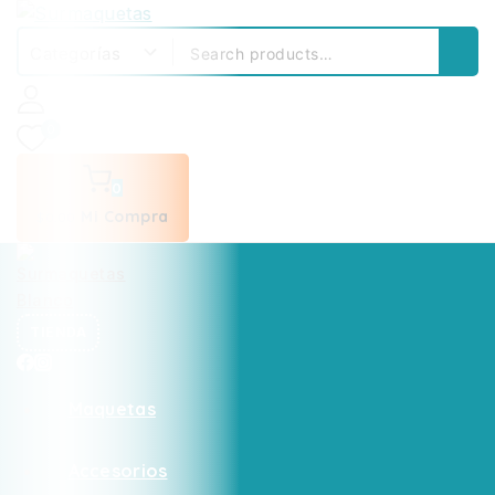
0
0
Mi Compra
$
0
.00
TIENDA
Maquetas
Accesorios