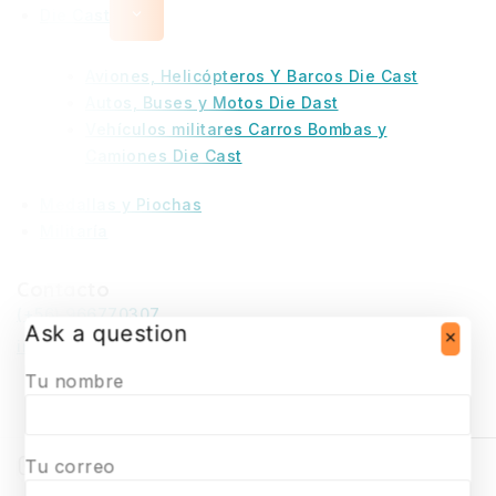
Die Cast
Aviones, Helicópteros Y Barcos Die Cast
Autos, Buses y Motos Die Dast
Vehículos militares Carros Bombas y
Camiones Die Cast
Medallas y Piochas
Militaría
Contacto
(+56) 966770307
Ask a question
infosurmaquetas@surmaquetas.cl
Tu nombre
Tu correo