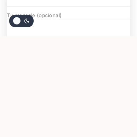
© 2026 Surmaquetas
Tu mensaje (opcional)
$
20.900
AGREGAR AL CARRITO
COMPRAR AHORA